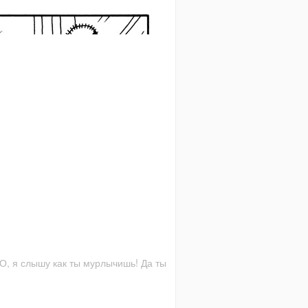
 О, я слышу как ты мурлычишь! Да ты