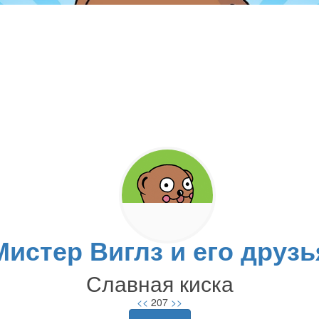
Мистер Виглз и его друзь
Славная киска
<<
207
>>