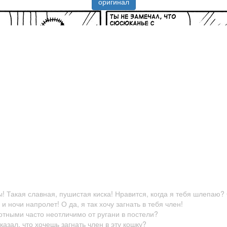
оригинал
ты! Такая славная, пушистая киска! Нравится, когда я тебя шлепаю?
и ночи напролет! О да, я так хочу загнать в тебя член!
отными часто неотличимо от ругани в постели?
казал, что хочешь загнать член в эту кошку?