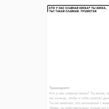
Транскрипт:
Кто у нас славная киска? Ты киска, 
же хочешь, чтобы я тебя шлепал дни 
Ты не замечал, что сюсюканье с жив
Чувак, ты действительно только что с