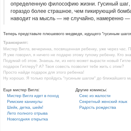
определенную философию жизни. Гусиный шаг, н
гораздо более страшное, чем пикирующий бомба
наводит на мысль — не случайно, намеренно — 
Теперь представьте плюшевого медведя, идущего "гусиным шагом
Транскрипт:
Мистер Виглз, вечеринка, посвященная ребенку, уже через час. По
Я уже говорил, я ничего не подарю этому тупому ребенку. Кто зна
Подумай об этом. Знаешь ли, из него может вырасти новый Гитле
подарок Гитлеру? А? Твоя совесть позволит тебе жить с этим?
Просто найди подарок для этого ребенка!
Ну хорошо. Я только пройдусь "гусиным шагом" до ближайшего ма
Еще мистер Виглз:
Другие комиксы:
Мистер Виглз идет в поход
Секс из жалости
Римские каникулы
Секретный женский язык
Шейк, детка, шейк!
Радость рождества
Лето полного отрыва
Новогодняя открытка