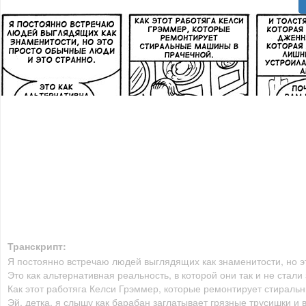
Транскрипт:
Я постоянно встречаю людей выглядящих как знаменитости, но э
Это как альтернативная реальность, в которой они так и не стал
Как этот работяга Келси Грэммер, которые ремонтирует стираль
Эй, детка, я слышу как барабан заглатывает грязные трусишки и 