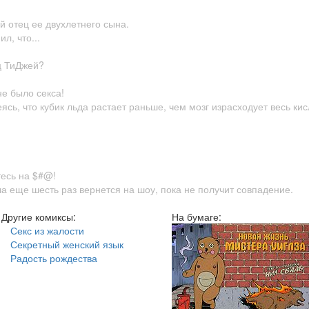
 отец ее двухлетнего сына.
л, что...
ец ТиДжей?
не было секса!
еясь, что кубик льда растает раньше, чем мозг израсходует весь ки
тесь на $#@!
а еще шесть раз вернется на шоу, пока не получит совпадение.
Другие комиксы:
На бумаге:
Секс из жалости
Секретный женский язык
Радость рождества