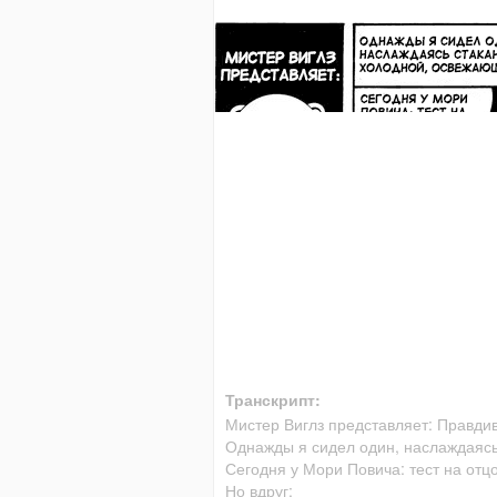
Транскрипт:
Мистер Виглз представляет: Правдив
Однажды я сидел один, наслаждаяс
Сегодня у Мори Повича: тест на отцо
Но вдруг: