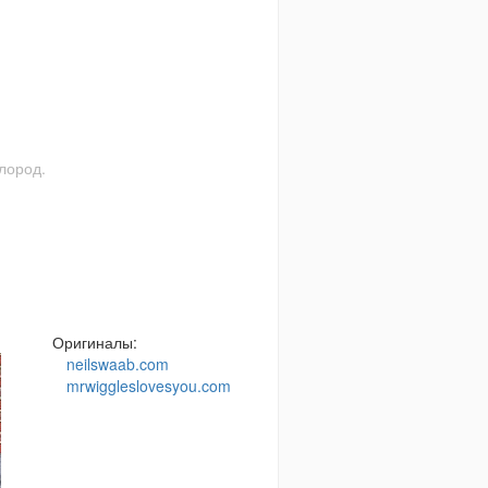
слород.
Оригиналы:
neilswaab.com
mrwiggleslovesyou.com