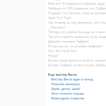
Мой бог! Я подавился кубиком льда!
ЛаКиша на 100% уверена, что ТиДжей
Я думал, что пропал, пока не вспомни
Хркк! Гхх! Гкхх!
Так почему ты так уверенна, что от
...Лед тает!
Потому что у меня больше ни с кем 
Так что я просто лежал на полу, над
Давайте покажем ТиДжея!
К счастью он, он растаял вовремя!
Асп! Исс! Кха! Асп!
Фуууу!
Вы все ваще меня не знаете, заткни
Кстати, ТиДжей не был отцом. ЛаКиш
Еще мистер Виглз:
Мистер Виглз идет в поход
Римские каникулы
Шейк, детка, шейк!
Лето полного отрыва
Новогодняя открытка