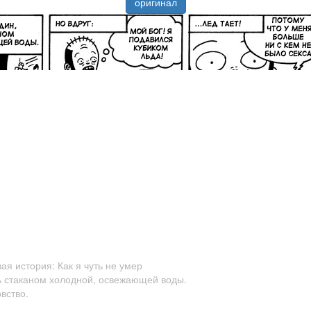
оригинал
ая история: Как я чуть не умер
ь стаканом холодной, освежающей воды.
вство.