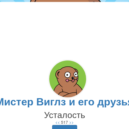
Мистер Виглз и его друзь
Усталость
<<
517
>>