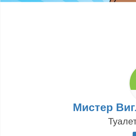
Мистер Виг
Туале