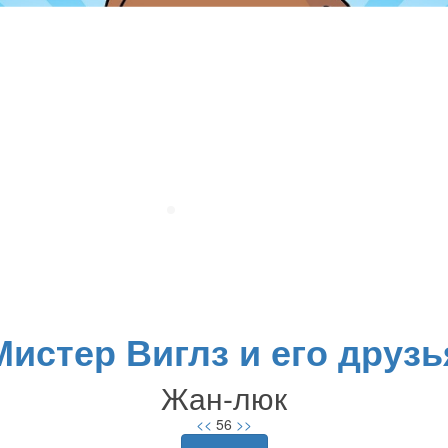
Мистер Виглз и его друзь
Жан-люк
<<
56
>>