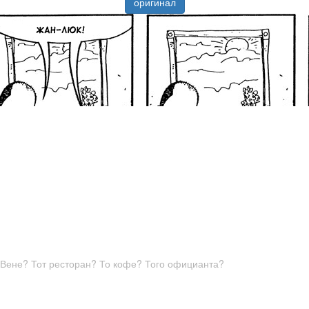
оригинал
Вене? Тот ресторан? То кофе? Того официанта?