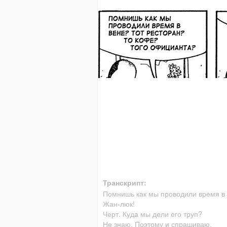
Транскрипт:
Помнишь как мы проводили время в 
Жан-люк!
Черт. Куда мы дели его труп?
Не знаю. Поэтому и спрашиваю.