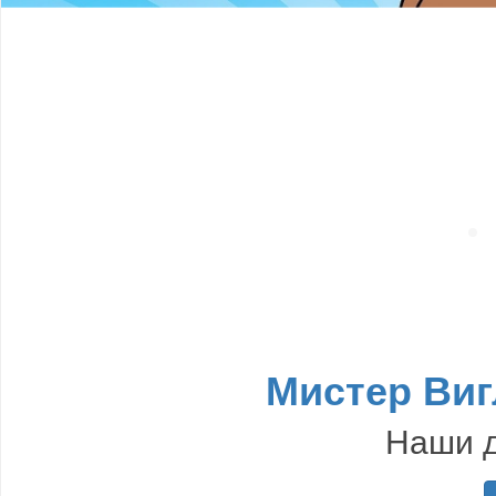
Мистер Виг
Наши д